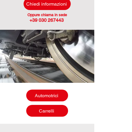
Chiedi informazioni
Oppure chiama in sede
+39 030 267443
Automotrici
Carrelli