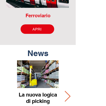
Ferroviario
APRI
News
La nuova logica
Tieffe il brand
di picking
della