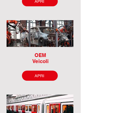
APRI
OEM
Veicoli
APRI