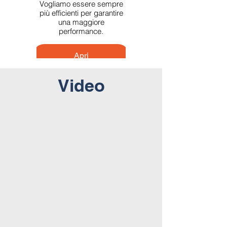
manutenzione
Vogliamo essere sempre
più efficienti per garantire
Tieffe pulire nasce
una maggiore
appositamente per i
performance.
prodotti della
manutenzione.
Apri
Video