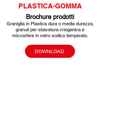
PLASTICA-GOMMA
Brochure prodotti
Graniglia in Plastica dura o media durezza,
granuli per sbavatura criogenica e
microsfere in vetro sodico temperato.
DOWNLOAD
Per maggiori info sui prodotti
contattaci via
mail
o
telefonicamente